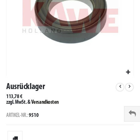
Zum
Anfang
Ausrücklager
der
113,78 €
Bildergalerie
zzgl. MwSt.
&
Versandkosten
springen
ARTIKEL-NR.
9510