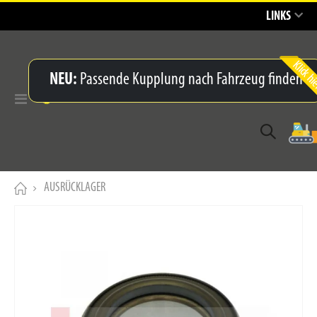
LINKS
NEU:
Passende Kupplung nach Fahrzeug finden
Navigation
umschalten
AUSRÜCKLAGER
Zum
Ende
der
Bildergalerie
springen