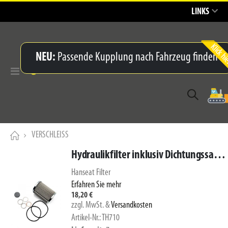
LINKS
NEU:
Passende Kupplung nach Fahrzeug finden
Navigation
umschalten
VERSCHLEISS
Hydraulikfilter inklusiv Dichtungssatz/Magnet
Hanseat Filter
Erfahren Sie mehr
18,20 €
zzgl. MwSt.
&
Versandkosten
Artikel-Nr.: TH710