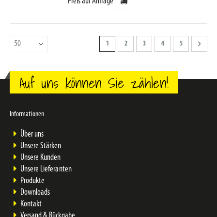
Preis auf Anfrage
Seite
Sie lesen gerade Seite
Seite
Seite
Seite
Seite
Seite
Weiter
1
2
3
4
5
Auf uns können Sie zählen!
Informationen
Über uns
Unsere Stärken
Unsere Kunden
Unsere Lieferanten
Produkte
Downloads
Kontakt
Versand & Rückgabe