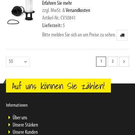
Erfahren Sie mehr
zzgl. MwSt.
&
Versandkosten
Artikel-Nr.: CV50841
Lieferzeit
5
Bitte melden Sie sich an um Preise zu sehen.
Seite
Sie lesen gerade Seite
Seite
Seite
Weiter
1
2
Auf uns können Sie zählen!
Informationen
Über uns
Unsere Stärken
Unsere Kunden