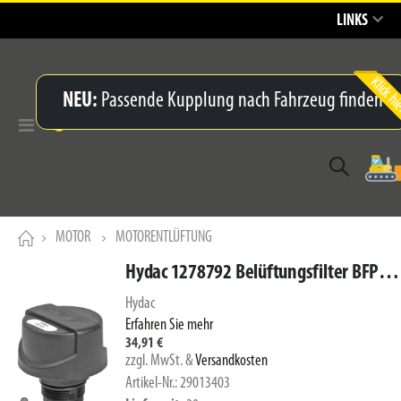
LINKS
NEU:
Passende Kupplung nach Fahrzeug finden
Navigation
umschalten
MOTOR
MOTORENTLÜFTUNG
Hydac 1278792 Belüftungsfilter BFP30G3W1.0/-RV0.4
Hydac
Erfahren Sie mehr
34,91 €
zzgl. MwSt.
&
Versandkosten
Artikel-Nr.: 29013403