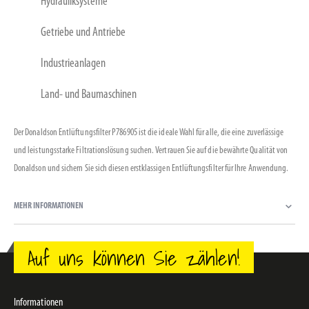
Hydrauliksysteme
Getriebe und Antriebe
Industrieanlagen
Land- und Baumaschinen
Der Donaldson Entlüftungsfilter P786905 ist die ideale Wahl für alle, die eine zuverlässige
und leistungsstarke Filtrationslösung suchen. Vertrauen Sie auf die bewährte Qualität von
Donaldson und sichern Sie sich diesen erstklassigen Entlüftungsfilter für Ihre Anwendung.
MEHR INFORMATIONEN
Auf uns können Sie zählen!
Informationen