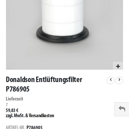
Zum
Anfang
Donaldson Entlüftungsfilter
der
P786905
Bildergalerie
springen
Lieferzeit
7
59,83 €
zzgl. MwSt.
&
Versandkosten
ARTIKEL-NR.
P786905