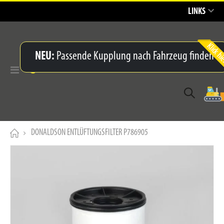
LINKS
NEU:
Passende Kupplung nach Fahrzeug finden
Navigation
umschalten
DONALDSON ENTLÜFTUNGSFILTER P786905
Zum
Ende
der
Bildergalerie
springen