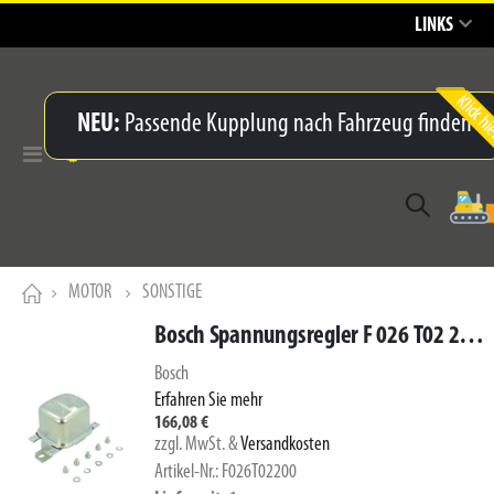
LINKS
NEU:
Passende Kupplung nach Fahrzeug finden
Navigation
umschalten
MOTOR
SONSTIGE
Bosch Spannungsregler F 026 T02 200 (11A)
Bosch
Erfahren Sie mehr
166,08 €
zzgl. MwSt.
&
Versandkosten
Artikel-Nr.: F026T02200